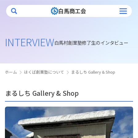
白馬商工会
トップページ
INTERVIEW
白馬村創業塾修了生のインタビュー
白馬商工会について
業務案内
ホーム
はくば創業塾について
まるしち Gallery & Shop
補助金
創業塾
まるしち Gallery & Shop
入会案内
会員情報