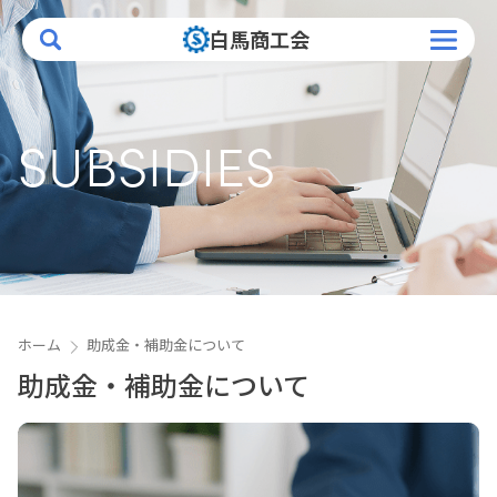
白馬商工会
トップページ
SUBSIDIES
白馬商工会について
業務案内
補助金
創業塾
ホーム
助成金・補助金について
入会案内
助成金・補助金について
会員情報