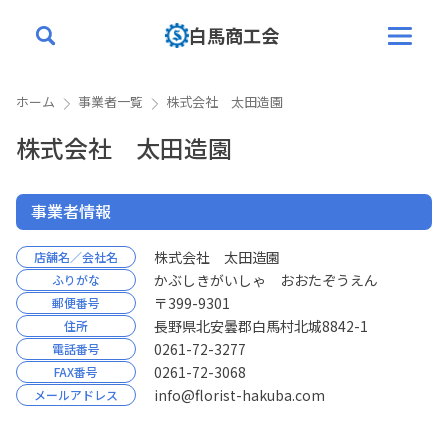
白馬商工会
ホーム
事業者一覧
株式会社 太田造園
トップページ
株式会社 太田造園
白馬商工会について
業務案内
事業者情報
補助金
株式会社 太田造園
店舗名／会社名
かぶしきがいしゃ おおたぞうえん
ふりがな
創業塾
〒399-9301
郵便番号
長野県北安曇郡白馬村北城8842-1
住所
入会案内
0261-72-3277
電話番号
0261-72-3068
FAX番号
会員情報
info@florist-hakuba.com
メールアドレス