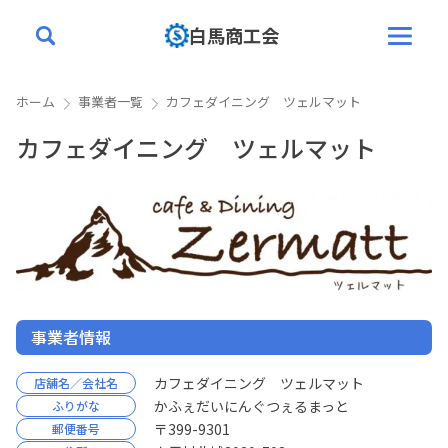
白馬商工会
ホーム
事業者一覧
カフェダイニング ツェルマット
トップページ
カフェダイニング ツェルマット
白馬商工会について
業務案内
補助金
創業塾
入会案内
事業者情報
会員情報
カフェダイニング ツェルマット
店舗名／会社名
かふぇだいにんぐつぇるまっと
ふりがな
〒399-9301
郵便番号